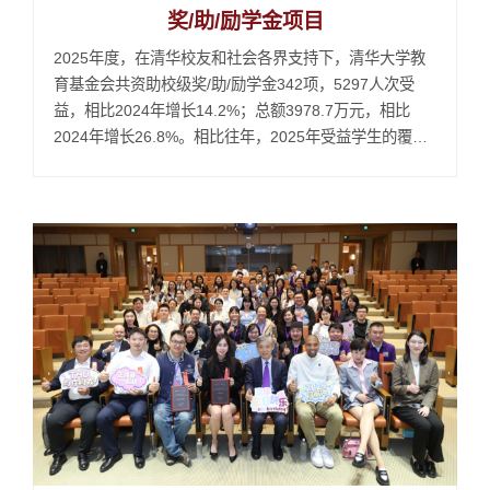
奖/助/励学金项目
2025年度，在清华校友和社会各界支持下，清华大学教
育基金会共资助校级奖/助/励学金342项，5297人次受
益，相比2024年增长14.2%；总额3978.7万元，相比
2024年增长26.8%。相比往年，2025年受益学生的覆盖
面和资助额度有显著提升。厚德载物、守望相助的清华传
统托举青春梦想展翅高飞受助思源、助人致远的价值追求
给予清华学子自强不息的力量社会各界和清华校友的公益
支持有力助推万千学子逐梦远航囿于篇幅，特选取其中具
有示范引领...