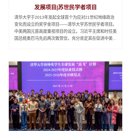
发展项目|苏世民学者项目
清华大学于2013年发起全球首个为应对21世纪地缘政治
变化而设立的奖学金项目——清华大学苏世民学者项目。
中美两国元首高度重视项目的设立。习近平主席和时任美
国总统奥巴马先后两次致贺信，充分肯定其在促进中美人
文交流与应对全球挑战中的价值，并寄予殷切期望。
2025年4月，“苏世民书院校友公共服务卓越奖”颁奖仪式
在达理礼堂举行2025年5月，第四届文明交流互鉴对话
会，苏世民书院承办“跨文明对话的青年力量”平行论坛
2025...