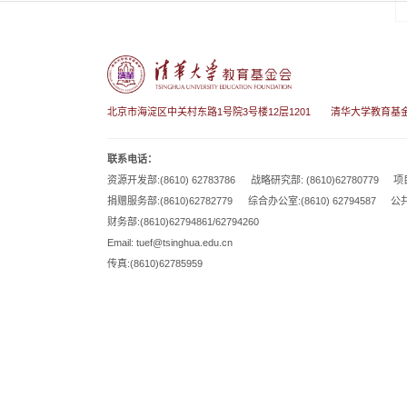
北京市海淀区中关村东路1号院3号楼12层1201
清华大学教育基
联系电话：
资源开发部:(8610) 62783786
战略研究部: (8610)62780779
项目
捐赠服务部:(8610)62782779
综合办公室:(8610) 62794587
公共
财务部:(8610)62794861/62794260
Email: tuef@tsinghua.edu.cn
传真:(8610)62785959