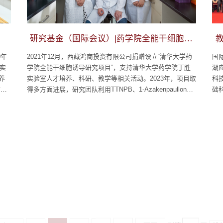
研究基金（国际会议）|药学院全能干细胞诱
导研究项目
0年
2021年12月，西藏鸿商投资有限公司捐赠设立“清华大学药
国
学实
学院全能干细胞诱导研究项目”，支持清华大学药学院丁胜
湖
养
实验室人才培养、科研、教学等相关活动。2023年，项目取
科
临床
得多方面进展，研究团队利用TTNPB、1-Azakenpaullone
础
2
和WS6三种小分子，从小鼠多能干细胞中诱导并长期维持了
理
战层
一种化学诱导全能干细胞（ciTotiSC）。这一发现为从非生
和
学衔
殖细胞诱导全能干细胞甚至创造生命，以及理解和操控早期
大
胚胎发育，提供了全新的起点和可靠的平...
卫
上页
1
2
3
4
5
下页
到第
页
跳