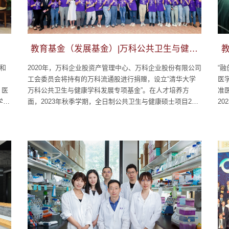
教育基金（发展基金）|万科公共卫生与健康
学科发展专项基金
江和
2020年，万科企业股资产管理中心、万科企业股份有限公司
“
工会委员会将持有的万科流通股进行捐赠，设立“清华大学
医
、医
万科公共卫生与健康学科发展专项基金”。在人才培养方
准
学科
面，2023年秋季学期，全日制公共卫生与健康硕士项目24
2
医学
名新生入学，国际公共卫生硕士项目招收了来自10个国家的
临
14名硕士生来校学习，创新领军工程博士卫健项目21名新生
个
入学。2023年秋季学期学院在籍学生人数达到120人。2023
学
年举办专题研讨会，共服务全国各省市自治...
卓